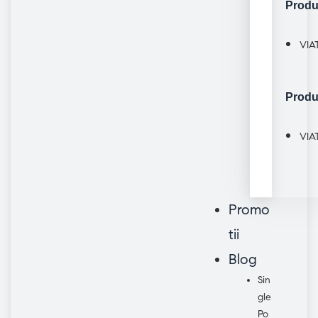
Produ
VIA
Produ
VIA
Promo
tii
Blog
Sin
gle
Po