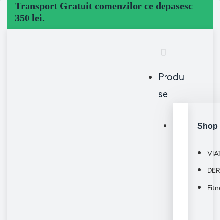
Transport Gratuit comenzilor ce depasesc
350 lei.
Produ
se
Shop 
VIA
DER
Fitn