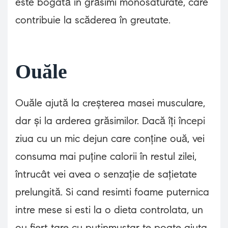
este bogată în grăsimi monosaturate, care
contribuie la scăderea în greutate.
Ouăle
Ouăle ajută la creșterea masei musculare,
dar și la arderea grăsimilor. Dacă îți începi
ziua cu un mic dejun care conține ouă, vei
consuma mai puține calorii în restul zilei,
întrucât vei avea o senzație de sațietate
prelungită. Si cand resimti foame puternica
intre mese si esti la o dieta controlata, un
ou fiert tare cu putinmustar te poate ajuta