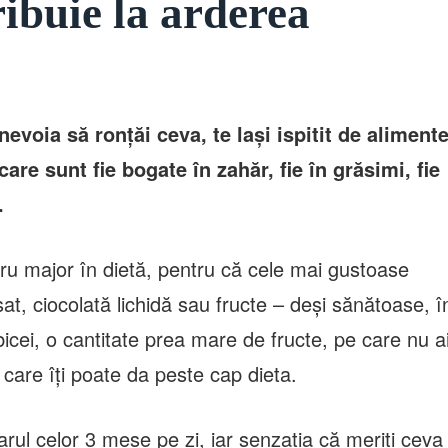
ibuie la arderea
evoia să ronțăi ceva, te lași ispitit de aliment
are sunt fie bogate în zahăr, fie în grăsimi, fie
ă.
bru major în dietă, pentru că cele mai gustoase
t, ciocolată lichidă sau fructe – deși sănătoase, î
bicei, o cantitate prea mare de fructe, pe care nu a
care îți poate da peste cap dieta.
ul celor 3 mese pe zi, iar senzația că meriți ceva