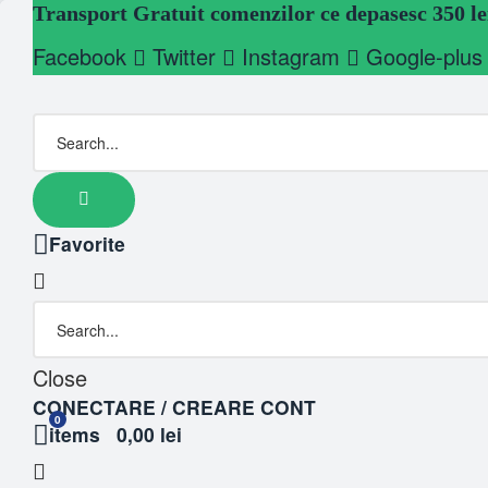
Transport Gratuit comenzilor ce depasesc 350 le
Facebook
Twitter
Instagram
Google-plus
Favorite
Close
CONECTARE / CREARE CONT
0
items
0,00 lei