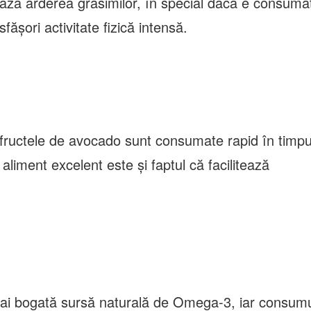
rează arderea grăsimilor, în special dacă e consuma
ășori activitate fizică intensă.
fructele de avocado sunt consumate rapid în timpu
aliment excelent este și faptul că facilitează
i bogată sursă naturală de Omega-3, iar consum