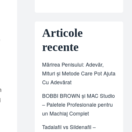
Articole
e
recente
Mărirea Penisului: Adevăr,
Mituri și Metode Care Pot Ajuta
Cu Adevărat
n
BOBBI BROWN și MAC Studio
i
– Paletele Profesionale pentru
un Machiaj Complet
Tadalafil vs Sildenafil –