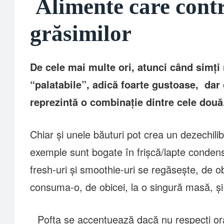
Alimente care contr
grăsimilor
De cele mai multe ori, atunci când simți n
“palatabile”, adică foarte gustoase, dar c
reprezintă o combinație dintre cele dou
Chiar și unele băuturi pot crea un dezechili
exemple sunt bogate în frișcă/lapte condensa
fresh-uri și smoothie-uri se regăsește, de o
consuma-o, de obicei, la o singură masă, și 
Pofta se accentuează dacă nu respecți orar