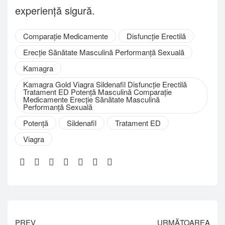
experiență sigură.
Comparație Medicamente
Disfuncție Erectilă
Erecție Sănătate Masculină Performanță Sexuală
Kamagra
Kamagra Gold Viagra Sildenafil Disfuncție Erectilă
Tratament ED Potență Masculină Comparație
Medicamente Erecție Sănătate Masculină
Performanță Sexuală
Potență
Sildenafil
Tratament ED
Viagra
Share:
PREV
URMĂTOAREA