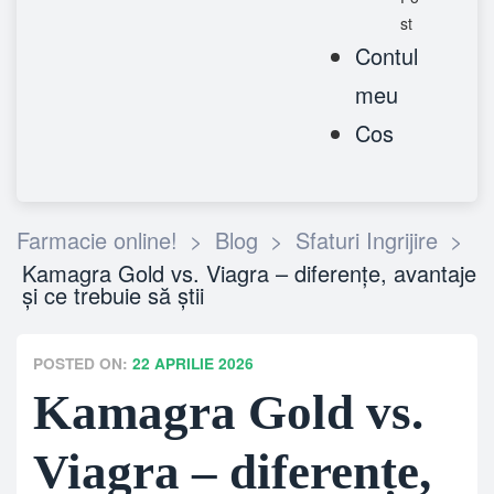
st
Contul
meu
Cos
Farmacie online!
>
Blog
>
Sfaturi Ingrijire
>
Kamagra Gold vs. Viagra – diferențe, avantaje
și ce trebuie să știi
POSTED ON:
22 APRILIE 2026
Kamagra Gold vs.
Viagra – diferențe,