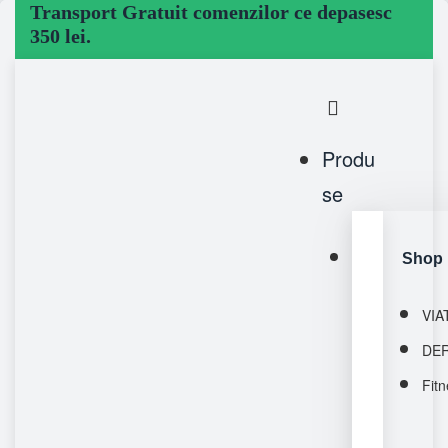
Transport Gratuit comenzilor ce depasesc
350 lei.
Produ
se
Shop 
VIA
DE
Fitn