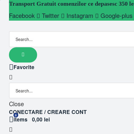
Transport Gratuit comenzilor ce depasesc 350 le
Facebook
Twitter
Instagram
Google-plus
Favorite
Close
CONECTARE / CREARE CONT
0
items
0,00 lei