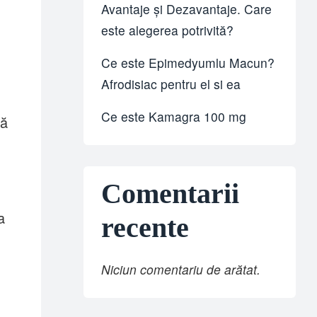
Avantaje și Dezavantaje. Care
este alegerea potrivită?
Ce este Epimedyumlu Macun?
Afrodisiac pentru el si ea
Ce este Kamagra 100 mg
vă
Comentarii
a
recente
Niciun comentariu de arătat.