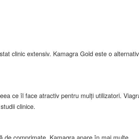
estat clinic extensiv. Kamagra Gold este o alternati
a ce îl face atractiv pentru mulți utilizatori. Viagr
studii clinice.
ormă de comprimate. Kamagra apare în mai multe