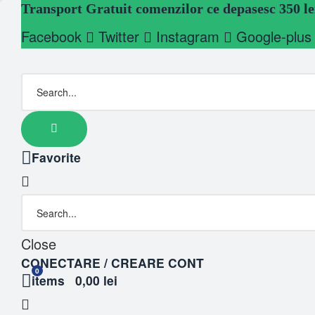
Transport Gratuit comenzilor ce depasesc 350 le
Facebook
Twitter
Instagram
Google-plus
Favorite
Close
CONECTARE / CREARE CONT
0
items
0,00 lei