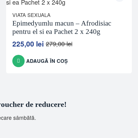
VIATA SEXUALA
Epimedyumlu macun – Afrodisiac
pentru el si ea Pachet 2 x 240g
225,00
lei
279,00
lei
Prețul
Prețul
inițial
curent
a
este:
ADAUGĂ ÎN COȘ
fost:
225,00 lei.
279,00 lei.
 voucher de reducere!
iecare sâmbătă.