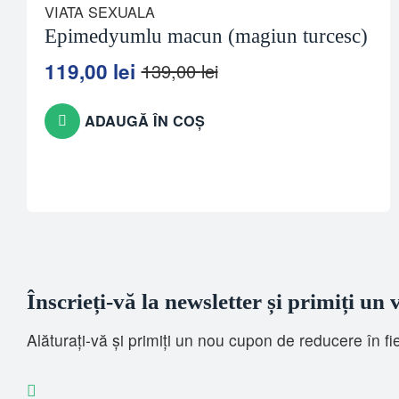
VIATA SEXUALA
Epimedyumlu macun (magiun turcesc)
119,00
lei
139,00
lei
Prețul
Prețul
inițial
curent
a
este:
ADAUGĂ ÎN COȘ
fost:
119,00 lei.
139,00 lei.
Înscrieți-vă la newsletter și primiți un
Alăturați-vă și primiți un nou cupon de reducere în f