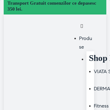
Transport Gratuit comenzilor ce depasesc
350 lei.
Produ
se
Shop 
VIATA
DERMA
Fitness