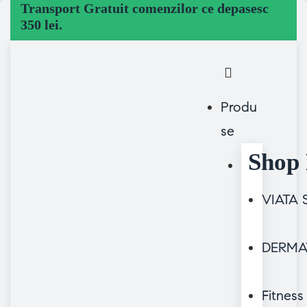
Transport Gratuit comenzilor ce depasesc
350 lei.
Produ
se
Shop 
VIATA
DERMA
Fitness