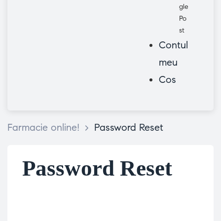
gle
Po
st
Contul
meu
Cos
Farmacie online!
>
Password Reset
Password Reset
To reset your password, please enter your email