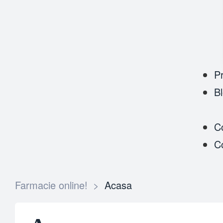
P
B
C
C
Farmacie online!
>
Acasa