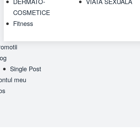
DERMATO-
VIATA SEXUALA
COSMETICE
Fitness
romotii
log
Single Post
ontul meu
os