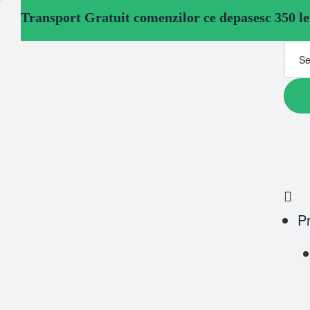
Transport Gratuit comenzilor ce depasesc 350 le
P