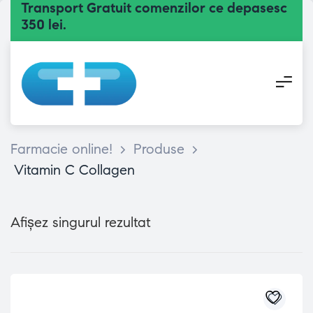
Transport Gratuit comenzilor ce depasesc
350 lei.
Farmacie online!
>
Produse
>
Vitamin C Collagen
Afișez singurul rezultat