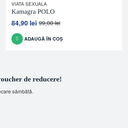
VIATA SEXUALA
Kamagra POLO
84,90
lei
99,00
lei
Prețul
Prețul
inițial
curent
a
este:
ADAUGĂ ÎN COȘ
fost:
84,90 lei.
99,00 lei.
 voucher de reducere!
iecare sâmbătă.