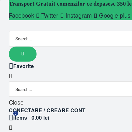
Transport Gratuit comenzilor ce depasesc 350 le
Facebook
Twitter
Instagram
Google-plus
Favorite
Close
CONECTARE / CREARE CONT
0
items
0,00 lei