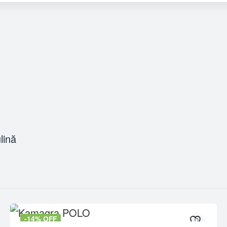
lină
-14% OFF