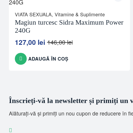
VIATA SEXUALA
,
Vitamine & Suplimente
Magiun turcesc Sidra Maximum Power
240G
127,00
lei
146,00
lei
Prețul
Prețul
inițial
curent
a
este:
ADAUGĂ ÎN COȘ
fost:
127,00 lei.
146,00 lei.
Înscrieți-vă la newsletter și primiți un
Alăturați-vă și primiți un nou cupon de reducere în f