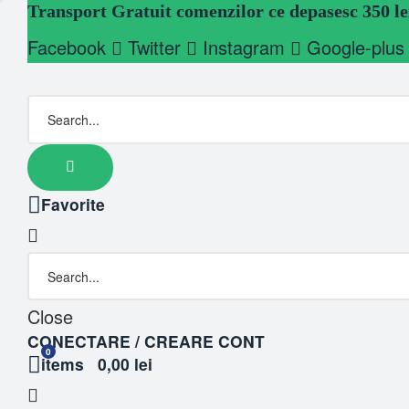
Transport Gratuit comenzilor ce depasesc 350 le
Facebook
Twitter
Instagram
Google-plus
Favorite
Close
CONECTARE / CREARE CONT
0
items
0,00 lei