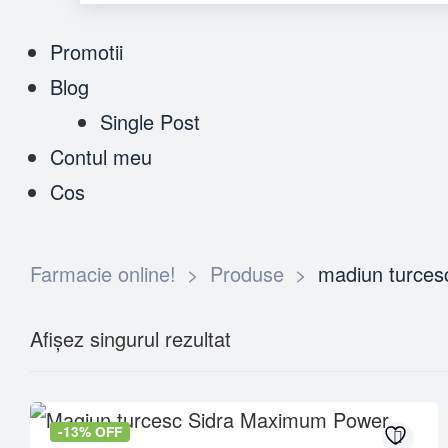
Promotii
Blog
Single Post
Contul meu
Cos
Farmacie online!
>
Produse
>
madiun turces
Afișez singurul rezultat
-13% OFF