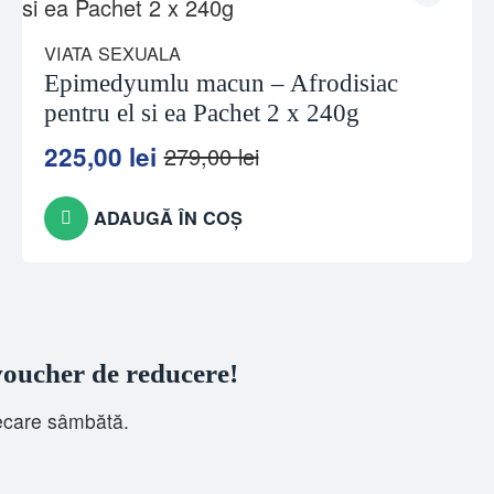
VIATA SEXUALA
Epimedyumlu macun – Afrodisiac
pentru el si ea Pachet 2 x 240g
225,00
lei
279,00
lei
Prețul
Prețul
inițial
curent
a
este:
ADAUGĂ ÎN COȘ
fost:
225,00 lei.
279,00 lei.
 voucher de reducere!
iecare sâmbătă.