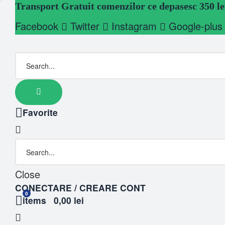
Transport Gratuit comenzilor ce depasesc 350 le
Facebook
Twitter
Instagram
Google-plus
Favorite
Close
CONECTARE / CREARE CONT
0
items
0,00 lei