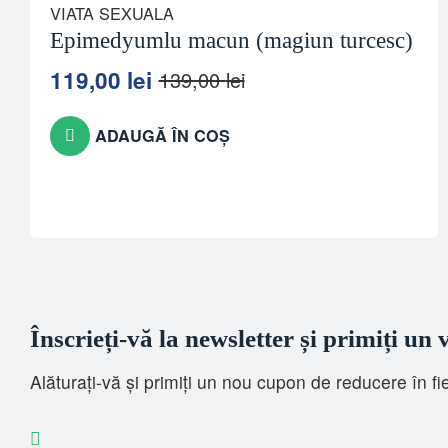
VIATA SEXUALA
Epimedyumlu macun (magiun turcesc)
119,00
lei
139,00
lei
Prețul
Prețul
inițial
curent
a
este:
ADAUGĂ ÎN COȘ
fost:
119,00 lei.
139,00 lei.
Înscrieți-vă la newsletter și primiți un
Alăturați-vă și primiți un nou cupon de reducere în f