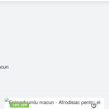
acun
-19% OFF